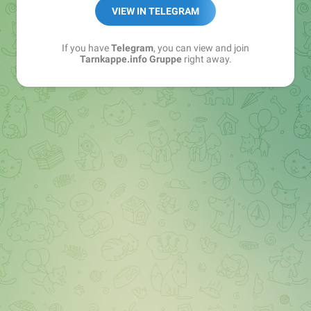
Best of:
@bestoftarnkappe
VIEW IN TELEGRAM
Kochen: https://t.me/+WSW5F1VcmhliMjk6
If you have
Telegram
, you can view and join
Tarnkappe.info Gruppe
right away.