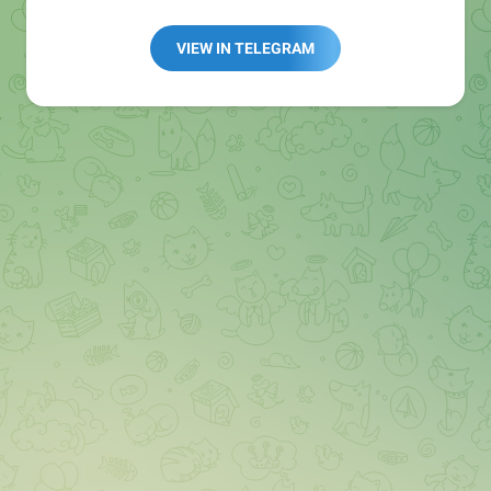
Redaktion:
@Tarnkappe_Redaktion_bot
Best of:
@bestoftarnkappe
VIEW IN TELEGRAM
Kochen: https://t.me/+WSW5F1VcmhliMjk6