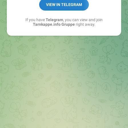
Best of:
@bestoftarnkappe
VIEW IN TELEGRAM
Kochen: https://t.me/+WSW5F1VcmhliMjk6
If you have
Telegram
, you can view and join
Tarnkappe.info Gruppe
right away.