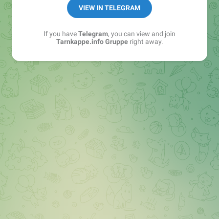
Best of:
@bestoftarnkappe
VIEW IN TELEGRAM
Kochen: https://t.me/+WSW5F1VcmhliMjk6
If you have
Telegram
, you can view and join
Tarnkappe.info Gruppe
right away.