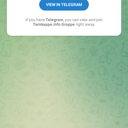
Best of:
@bestoftarnkappe
VIEW IN TELEGRAM
Kochen: https://t.me/+WSW5F1VcmhliMjk6
If you have
Telegram
, you can view and join
Tarnkappe.info Gruppe
right away.