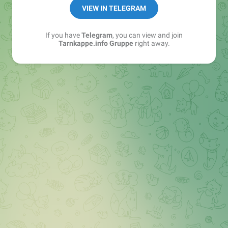
Best of:
@bestoftarnkappe
VIEW IN TELEGRAM
Kochen: https://t.me/+WSW5F1VcmhliMjk6
If you have
Telegram
, you can view and join
Tarnkappe.info Gruppe
right away.