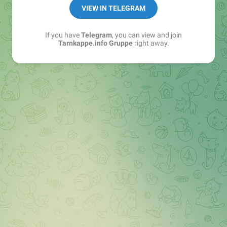
Best of:
@bestoftarnkappe
VIEW IN TELEGRAM
Kochen: https://t.me/+WSW5F1VcmhliMjk6
If you have
Telegram
, you can view and join
Tarnkappe.info Gruppe
right away.