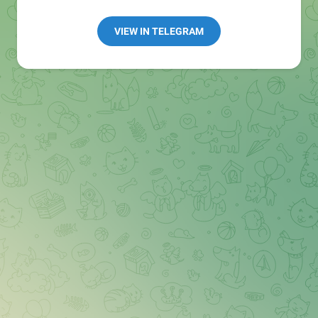
Redaktion:
@Tarnkappe_Redaktion_bot
Best of:
@bestoftarnkappe
VIEW IN TELEGRAM
Kochen: https://t.me/+WSW5F1VcmhliMjk6