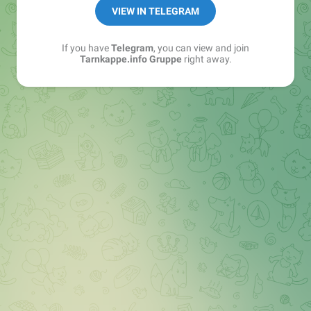
Best of:
@bestoftarnkappe
VIEW IN TELEGRAM
Kochen: https://t.me/+WSW5F1VcmhliMjk6
If you have
Telegram
, you can view and join
Tarnkappe.info Gruppe
right away.