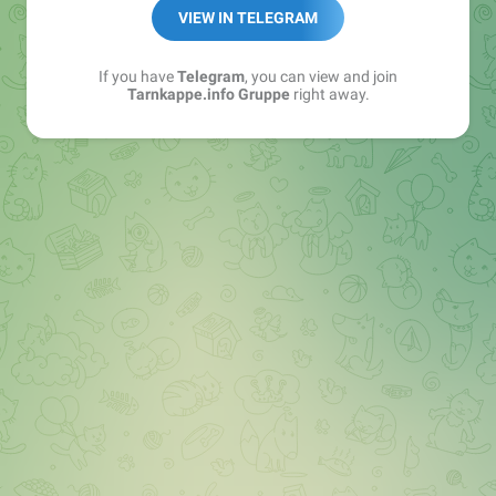
Best of:
@bestoftarnkappe
VIEW IN TELEGRAM
Kochen: https://t.me/+WSW5F1VcmhliMjk6
If you have
Telegram
, you can view and join
Tarnkappe.info Gruppe
right away.