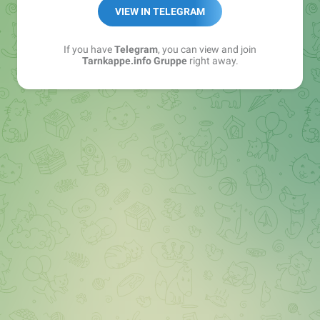
Best of:
@bestoftarnkappe
VIEW IN TELEGRAM
Kochen: https://t.me/+WSW5F1VcmhliMjk6
If you have
Telegram
, you can view and join
Tarnkappe.info Gruppe
right away.