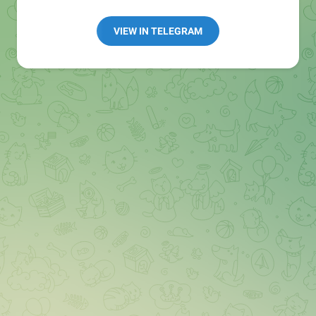
Redaktion:
@Tarnkappe_Redaktion_bot
Best of:
@bestoftarnkappe
VIEW IN TELEGRAM
Kochen: https://t.me/+WSW5F1VcmhliMjk6