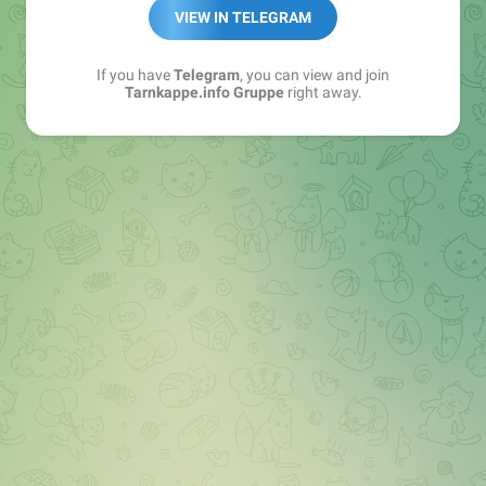
Best of:
@bestoftarnkappe
VIEW IN TELEGRAM
Kochen: https://t.me/+WSW5F1VcmhliMjk6
If you have
Telegram
, you can view and join
Tarnkappe.info Gruppe
right away.