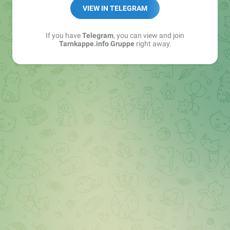
Best of:
@bestoftarnkappe
VIEW IN TELEGRAM
Kochen: https://t.me/+WSW5F1VcmhliMjk6
If you have
Telegram
, you can view and join
Tarnkappe.info Gruppe
right away.