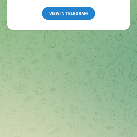
Redaktion:
@Tarnkappe_Redaktion_bot
Best of:
@bestoftarnkappe
VIEW IN TELEGRAM
Kochen: https://t.me/+WSW5F1VcmhliMjk6