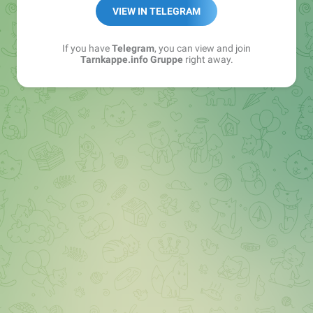
Best of:
@bestoftarnkappe
VIEW IN TELEGRAM
Kochen: https://t.me/+WSW5F1VcmhliMjk6
If you have
Telegram
, you can view and join
Tarnkappe.info Gruppe
right away.