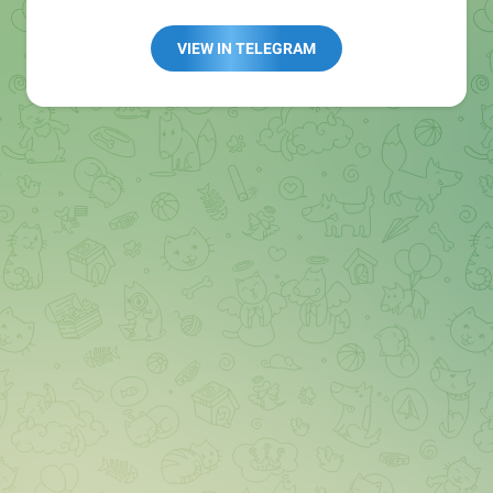
Redaktion:
@Tarnkappe_Redaktion_bot
Best of:
@bestoftarnkappe
VIEW IN TELEGRAM
Kochen: https://t.me/+WSW5F1VcmhliMjk6