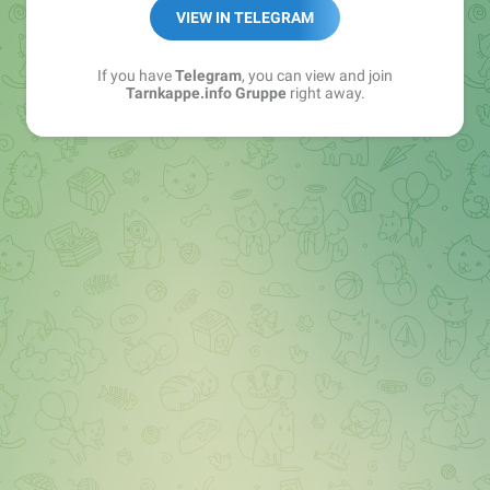
Best of:
@bestoftarnkappe
VIEW IN TELEGRAM
Kochen: https://t.me/+WSW5F1VcmhliMjk6
If you have
Telegram
, you can view and join
Tarnkappe.info Gruppe
right away.