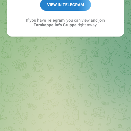
Best of:
@bestoftarnkappe
VIEW IN TELEGRAM
Kochen: https://t.me/+WSW5F1VcmhliMjk6
If you have
Telegram
, you can view and join
Tarnkappe.info Gruppe
right away.