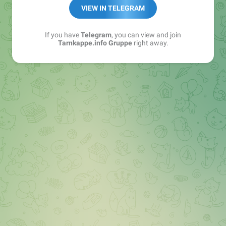
Best of:
@bestoftarnkappe
VIEW IN TELEGRAM
Kochen: https://t.me/+WSW5F1VcmhliMjk6
If you have
Telegram
, you can view and join
Tarnkappe.info Gruppe
right away.