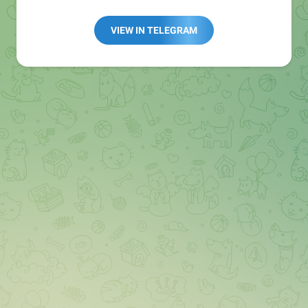
Redaktion:
@Tarnkappe_Redaktion_bot
Best of:
@bestoftarnkappe
VIEW IN TELEGRAM
Kochen: https://t.me/+WSW5F1VcmhliMjk6