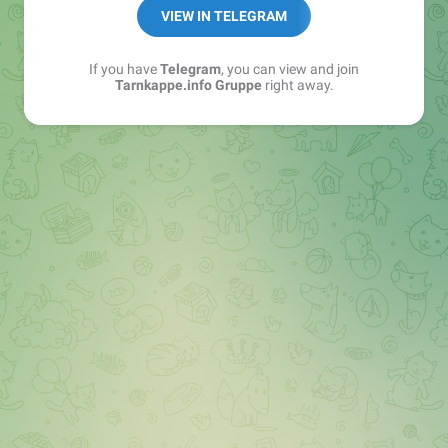
Best of:
@bestoftarnkappe
VIEW IN TELEGRAM
Kochen: https://t.me/+WSW5F1VcmhliMjk6
If you have
Telegram
, you can view and join
Tarnkappe.info Gruppe
right away.