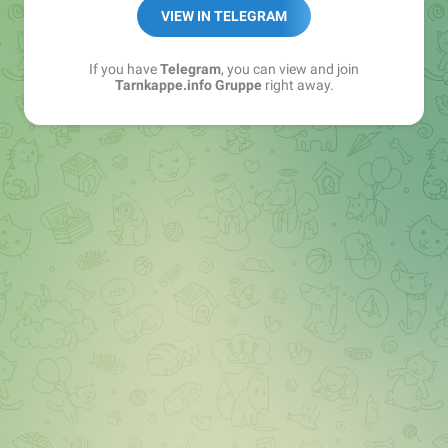
Best of:
@bestoftarnkappe
VIEW IN TELEGRAM
Kochen: https://t.me/+WSW5F1VcmhliMjk6
If you have
Telegram
, you can view and join
Tarnkappe.info Gruppe
right away.