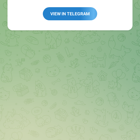
Redaktion:
@Tarnkappe_Redaktion_bot
Best of:
@bestoftarnkappe
VIEW IN TELEGRAM
Kochen: https://t.me/+WSW5F1VcmhliMjk6