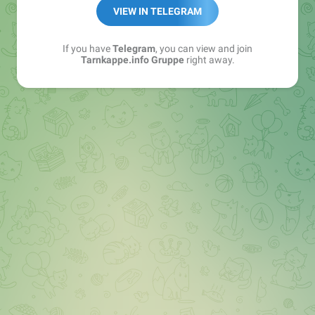
Best of:
@bestoftarnkappe
VIEW IN TELEGRAM
Kochen: https://t.me/+WSW5F1VcmhliMjk6
If you have
Telegram
, you can view and join
Tarnkappe.info Gruppe
right away.