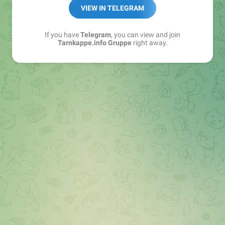
Best of:
@bestoftarnkappe
VIEW IN TELEGRAM
Kochen: https://t.me/+WSW5F1VcmhliMjk6
If you have
Telegram
, you can view and join
Tarnkappe.info Gruppe
right away.