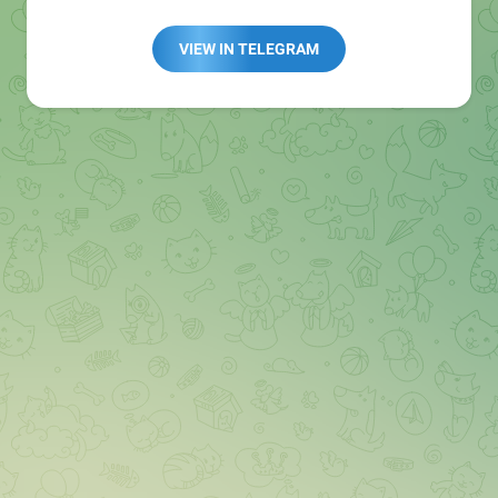
Redaktion:
@Tarnkappe_Redaktion_bot
Best of:
@bestoftarnkappe
VIEW IN TELEGRAM
Kochen: https://t.me/+WSW5F1VcmhliMjk6