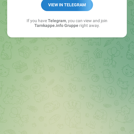
Best of:
@bestoftarnkappe
VIEW IN TELEGRAM
Kochen: https://t.me/+WSW5F1VcmhliMjk6
If you have
Telegram
, you can view and join
Tarnkappe.info Gruppe
right away.