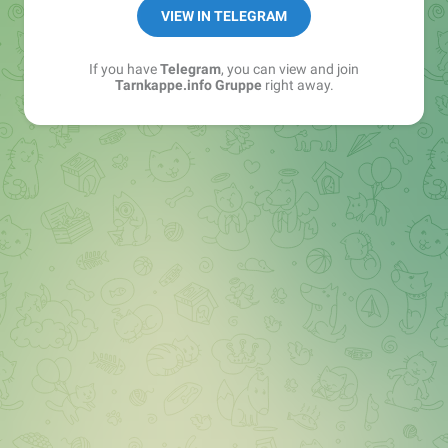
Best of:
@bestoftarnkappe
VIEW IN TELEGRAM
Kochen: https://t.me/+WSW5F1VcmhliMjk6
If you have
Telegram
, you can view and join
Tarnkappe.info Gruppe
right away.