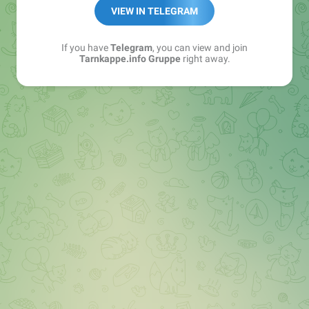
Best of:
@bestoftarnkappe
VIEW IN TELEGRAM
Kochen: https://t.me/+WSW5F1VcmhliMjk6
If you have
Telegram
, you can view and join
Tarnkappe.info Gruppe
right away.