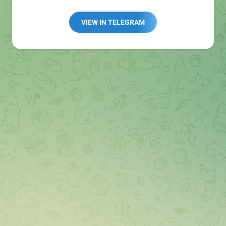
Redaktion:
@Tarnkappe_Redaktion_bot
Best of:
@bestoftarnkappe
VIEW IN TELEGRAM
Kochen: https://t.me/+WSW5F1VcmhliMjk6