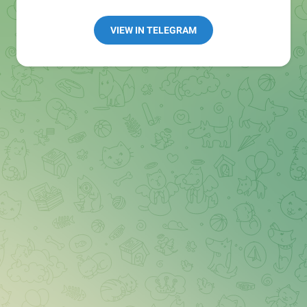
Redaktion:
@Tarnkappe_Redaktion_bot
Best of:
@bestoftarnkappe
VIEW IN TELEGRAM
Kochen: https://t.me/+WSW5F1VcmhliMjk6