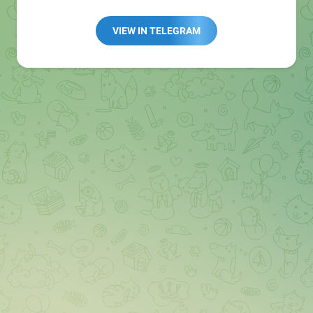
Redaktion:
@Tarnkappe_Redaktion_bot
Best of:
@bestoftarnkappe
VIEW IN TELEGRAM
Kochen: https://t.me/+WSW5F1VcmhliMjk6