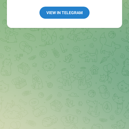
Redaktion:
@Tarnkappe_Redaktion_bot
Best of:
@bestoftarnkappe
VIEW IN TELEGRAM
Kochen: https://t.me/+WSW5F1VcmhliMjk6