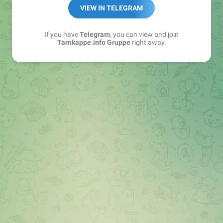
Best of:
@bestoftarnkappe
VIEW IN TELEGRAM
Kochen: https://t.me/+WSW5F1VcmhliMjk6
If you have
Telegram
, you can view and join
Tarnkappe.info Gruppe
right away.