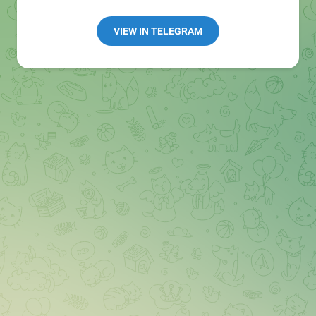
Redaktion:
@Tarnkappe_Redaktion_bot
Best of:
@bestoftarnkappe
VIEW IN TELEGRAM
Kochen: https://t.me/+WSW5F1VcmhliMjk6