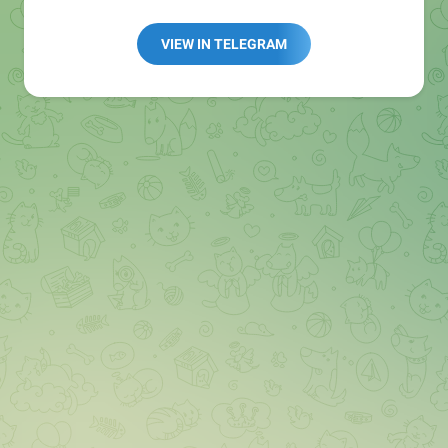
Redaktion:
@Tarnkappe_Redaktion_bot
Best of:
@bestoftarnkappe
VIEW IN TELEGRAM
Kochen: https://t.me/+WSW5F1VcmhliMjk6