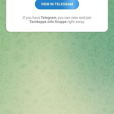
Best of:
@bestoftarnkappe
VIEW IN TELEGRAM
Kochen: https://t.me/+WSW5F1VcmhliMjk6
If you have
Telegram
, you can view and join
Tarnkappe.info Gruppe
right away.