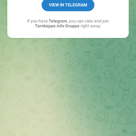
Best of:
@bestoftarnkappe
VIEW IN TELEGRAM
Kochen: https://t.me/+WSW5F1VcmhliMjk6
If you have
Telegram
, you can view and join
Tarnkappe.info Gruppe
right away.