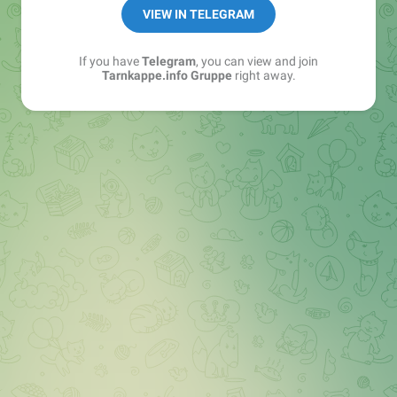
Best of:
@bestoftarnkappe
VIEW IN TELEGRAM
Kochen: https://t.me/+WSW5F1VcmhliMjk6
If you have
Telegram
, you can view and join
Tarnkappe.info Gruppe
right away.