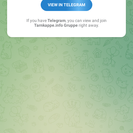
Best of:
@bestoftarnkappe
VIEW IN TELEGRAM
Kochen: https://t.me/+WSW5F1VcmhliMjk6
If you have
Telegram
, you can view and join
Tarnkappe.info Gruppe
right away.