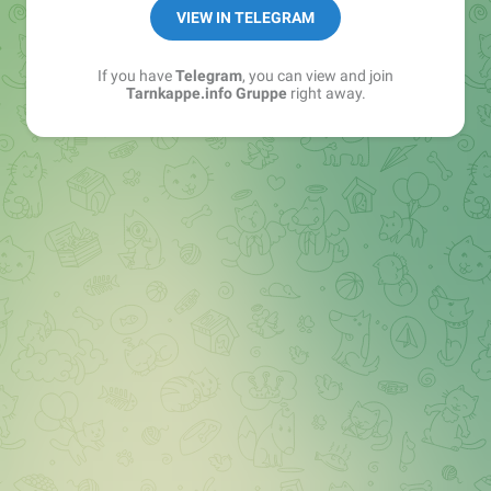
Best of:
@bestoftarnkappe
VIEW IN TELEGRAM
Kochen: https://t.me/+WSW5F1VcmhliMjk6
If you have
Telegram
, you can view and join
Tarnkappe.info Gruppe
right away.