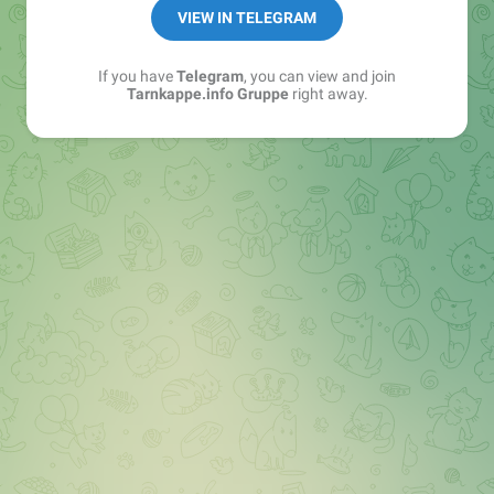
Best of:
@bestoftarnkappe
VIEW IN TELEGRAM
Kochen: https://t.me/+WSW5F1VcmhliMjk6
If you have
Telegram
, you can view and join
Tarnkappe.info Gruppe
right away.