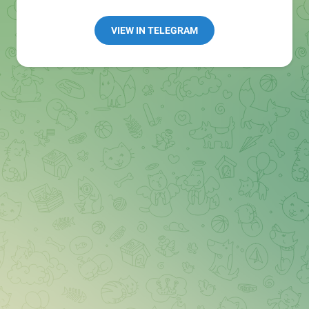
Redaktion:
@Tarnkappe_Redaktion_bot
Best of:
@bestoftarnkappe
VIEW IN TELEGRAM
Kochen: https://t.me/+WSW5F1VcmhliMjk6