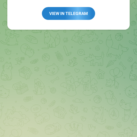
Redaktion:
@Tarnkappe_Redaktion_bot
Best of:
@bestoftarnkappe
VIEW IN TELEGRAM
Kochen: https://t.me/+WSW5F1VcmhliMjk6