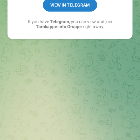
Best of:
@bestoftarnkappe
VIEW IN TELEGRAM
Kochen: https://t.me/+WSW5F1VcmhliMjk6
If you have
Telegram
, you can view and join
Tarnkappe.info Gruppe
right away.