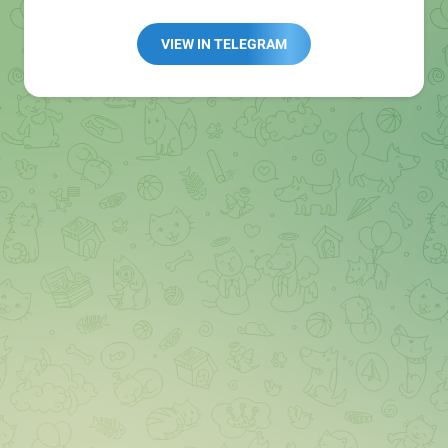
Redaktion:
@Tarnkappe_Redaktion_bot
Best of:
@bestoftarnkappe
VIEW IN TELEGRAM
Kochen: https://t.me/+WSW5F1VcmhliMjk6