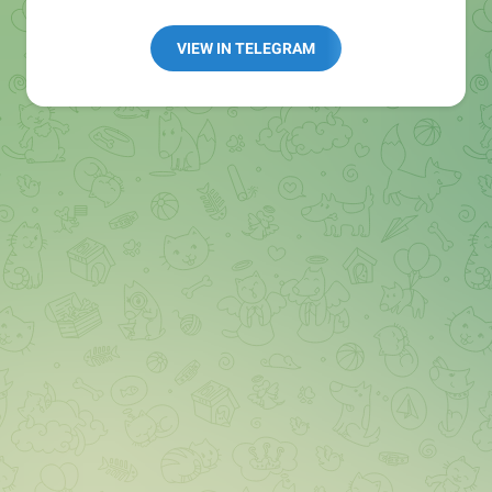
Redaktion:
@Tarnkappe_Redaktion_bot
Best of:
@bestoftarnkappe
VIEW IN TELEGRAM
Kochen: https://t.me/+WSW5F1VcmhliMjk6