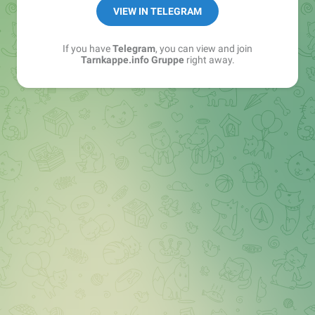
Best of:
@bestoftarnkappe
VIEW IN TELEGRAM
Kochen: https://t.me/+WSW5F1VcmhliMjk6
If you have
Telegram
, you can view and join
Tarnkappe.info Gruppe
right away.