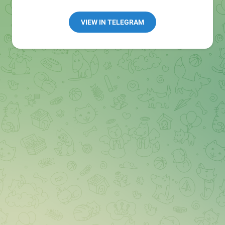
Redaktion:
@Tarnkappe_Redaktion_bot
Best of:
@bestoftarnkappe
VIEW IN TELEGRAM
Kochen: https://t.me/+WSW5F1VcmhliMjk6